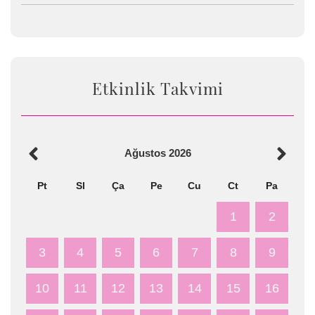
Etkinlik Takvimi
Ağustos
2026
Pt
Sl
Ça
Pe
Cu
Ct
Pa
1
2
3
4
5
6
7
8
9
10
11
12
13
14
15
16