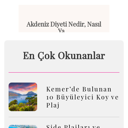
Akdeniz Diyeti Nedir, Nasıl
Ya...
Akdeniz diyeti, sağlıklı yaşam...
En Çok Okunanlar
Devamını Oku
Kemer’de Bulunan
10 Büyüleyici Koy ve
Plaj
Side Plajları ve