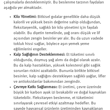
çalışmalarla desteklenmiştir. Bu beslenme tarzının faydaları
aşağıda yer almaktadır.
Kilo Yönetimi:
Bitkisel gıdalar genellikle daha düşük
kalorili ve yüksek besin değerine sahip olduğundan,
fleksitaryenlik, sağlıklı bir kilo yönetimi için faydalı
olabilir. Bu diyetin temelinde, yağ oranı düşük ve lif
açısından zengin besinler yer alır. Bu da uzun vadede
tokluk hissi sağlar, böylece aşırı yemek yeme
eğilimlerini engeller.
Kalp Sağlığının Desteklenmesi:
Et tüketimi sınırlı
olduğunda, doymuş yağ alımı da doğal olarak azalır.
Bu da kalp hastalıkları, yüksek kolesterol gibi sağlık
sorunları riskini azaltabilir. Bununla birlikte bitkisel
besinler, kalp sağlığını destekleyen sağlıklı yağlar, lifler
ve antioksidanlar bakımından zengindir.
Çevreye Katkı Sağlanması:
Et üretimi, çevre üzerinde
büyük bir karbon ayak izi bırakabilir ve doğal kaynakları
tüketebilir. Fleksitaryen beslenme, et tüketimini
sınırlayarak çevresel etkiyi azaltmayı hedefler. Bu
sayede hayvansal ürünlerin üretiminden kaynaklanan