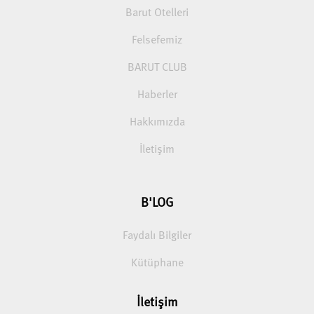
Barut Otelleri
Felsefemiz
BARUT CLUB
Haberler
Hakkımızda
İletişim
B'LOG
Faydalı Bilgiler
Kütüphane
İletişim