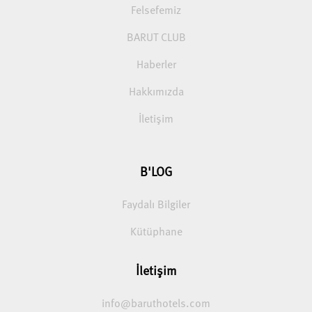
Felsefemiz
BARUT CLUB
Haberler
Hakkımızda
İletişim
B'LOG
Faydalı Bilgiler
Kütüphane
İletişim
info@baruthotels.com