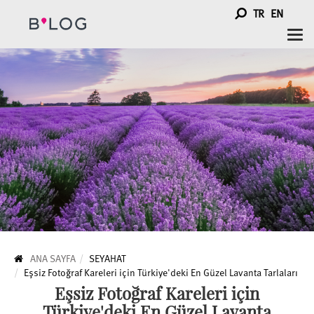
TR
EN
Togg
navi
ANA SAYFA
SEYAHAT
Eşsiz Fotoğraf Kareleri için Türkiye'deki En Güzel Lavanta Tarlaları
Eşsiz Fotoğraf Kareleri için
Türkiye'deki En Güzel Lavanta