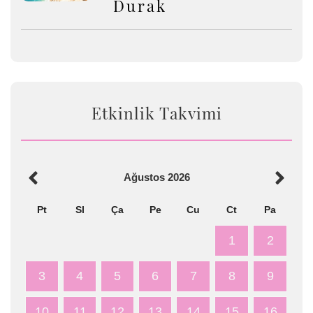
Durak
Etkinlik Takvimi
Ağustos
2026
Pt
Sl
Ça
Pe
Cu
Ct
Pa
1
2
3
4
5
6
7
8
9
10
11
12
13
14
15
16