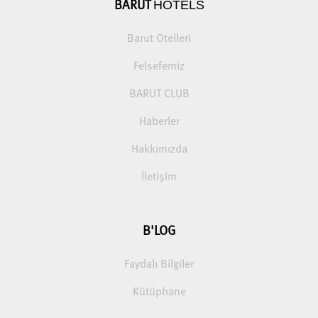
HOTELS
BARUT
Barut Otelleri
Felsefemiz
BARUT CLUB
Haberler
Hakkımızda
İletişim
B'LOG
Faydalı Bilgiler
Kütüphane