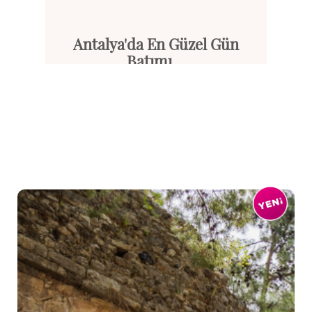
Antalya'da En Güzel Gün
Batımı...
Turkuaz denizi, altın renkli p...
Devamını Oku