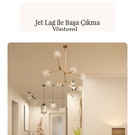
Jet Lag ile Başa Çıkma
Yönteml...
Uzun mesafeli uçuşlar, zaman d...
Devamını Oku