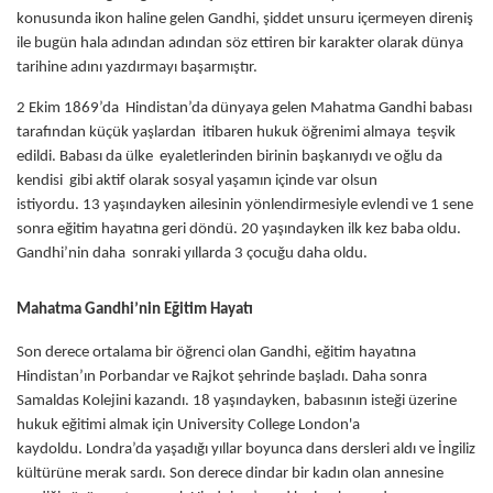
konusunda ikon haline gelen Gandhi, şiddet unsuru içermeyen direniş
ile bugün hala adından adından söz ettiren bir karakter olarak dünya
tarihine adını yazdırmayı başarmıştır.
2 Ekim 1869’da Hindistan’da dünyaya gelen Mahatma Gandhi babası
tarafından küçük yaşlardan itibaren hukuk öğrenimi almaya teşvik
edildi. Babası da ülke eyaletlerinden birinin başkanıydı ve oğlu da
kendisi gibi aktif olarak sosyal yaşamın içinde var olsun
istiyordu. 13 yaşındayken ailesinin yönlendirmesiyle evlendi ve 1 sene
sonra eğitim hayatına geri döndü. 20 yaşındayken ilk kez baba oldu.
Gandhi’nin daha sonraki yıllarda 3 çocuğu daha oldu.
Mahatma Gandhi’nin Eğitim Hayatı
Son derece ortalama bir öğrenci olan Gandhi, eğitim hayatına
Hindistan’ın Porbandar ve Rajkot şehrinde başladı. Daha sonra
Samaldas Kolejini kazandı. 18 yaşındayken, babasının isteği üzerine
hukuk eğitimi almak için University College London'a
kaydoldu. Londra’da yaşadığı yıllar boyunca dans dersleri aldı ve İngiliz
kültürüne merak sardı. Son derece dindar bir kadın olan annesine