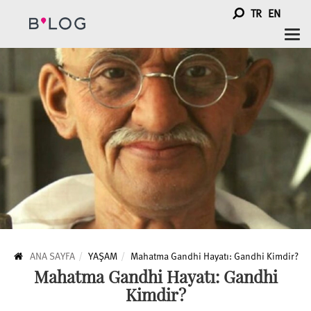
TR
EN
Togg
navi
ANA SAYFA
YAŞAM
Mahatma Gandhi Hayatı: Gandhi Kimdir?
Mahatma Gandhi Hayatı: Gandhi
Kimdir?