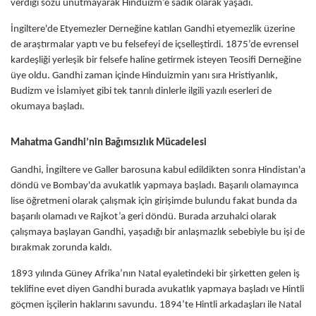
verdiği sözü unutmayarak Hinduizm’e sadık olarak yaşadı.
İngiltere'de Etyemezler Derneğine katılan Gandhi etyemezlik üzerine
de araştırmalar yaptı ve bu felsefeyi de içselleştirdi. 1875’de evrensel
kardeşliği yerleşik bir felsefe haline getirmek isteyen Teosifi Derneğine
üye oldu. Gandhi zaman içinde Hinduizmin yanı sıra Hristiyanlık,
Budizm ve İslamiyet gibi tek tanrılı dinlerle ilgili yazılı eserleri de
okumaya başladı.
Mahatma Gandhi’nin Bağımsızlık Mücadelesi
Gandhi, İngiltere ve Galler barosuna kabul edildikten sonra Hindistan'a
döndü ve Bombay'da avukatlık yapmaya başladı. Başarılı olamayınca
lise öğretmeni olarak çalışmak için girişimde bulundu fakat bunda da
başarılı olamadı ve Rajkot’a geri döndü. Burada arzuhalci olarak
çalışmaya başlayan Gandhi, yaşadığı bir anlaşmazlık sebebiyle bu işi de
bırakmak zorunda kaldı.
1893 yılında Güney Afrika’nın Natal eyaletindeki bir şirketten gelen iş
teklifine evet diyen Gandhi burada avukatlık yapmaya başladı ve Hintli
göçmen işçilerin haklarını savundu. 1894’te Hintli arkadaşları ile Natal