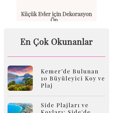
Küçük Evler için Dekorasyon
Ön...
Küçük evler, sınırlı alanları ...
En Çok Okunanlar
Devamını Oku
Kemer’de Bulunan
10 Büyüleyici Koy ve
Plaj
Side Plajları ve
Koyları: Side'de