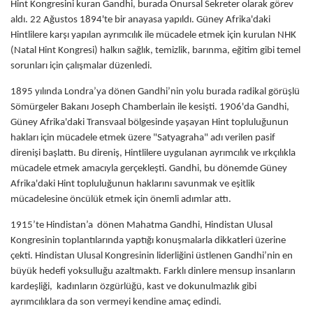
Hint Kongresini kuran Gandhi, burada Onursal Sekreter olarak görev
aldı. 22 Ağustos 1894'te bir anayasa yapıldı. Güney Afrika'daki
Hintlilere karşı yapılan ayrımcılık ile mücadele etmek için kurulan NHK
(Natal Hint Kongresi) halkın sağlık, temizlik, barınma, eğitim gibi temel
sorunları için çalışmalar düzenledi.
1895 yılında Londra’ya dönen Gandhi’nin yolu burada radikal görüşlü
Sömürgeler Bakanı Joseph Chamberlain ile kesişti. 1906'da Gandhi,
Güney Afrika'daki Transvaal bölgesinde yaşayan Hint topluluğunun
hakları için mücadele etmek üzere "Satyagraha" adı verilen pasif
direnişi başlattı. Bu direniş, Hintlilere uygulanan ayrımcılık ve ırkçılıkla
mücadele etmek amacıyla gerçekleşti. Gandhi, bu dönemde Güney
Afrika'daki Hint topluluğunun haklarını savunmak ve eşitlik
mücadelesine öncülük etmek için önemli adımlar attı.
1915’te Hindistan’a dönen Mahatma Gandhi, Hindistan Ulusal
Kongresinin toplantılarında yaptığı konuşmalarla dikkatleri üzerine
çekti. Hindistan Ulusal Kongresinin liderliğini üstlenen Gandhi’nin en
büyük hedefi yoksulluğu azaltmaktı. Farklı dinlere mensup insanların
kardeşliği, kadınların özgürlüğü, kast ve dokunulmazlık gibi
ayrımcılıklara da son vermeyi kendine amaç edindi.