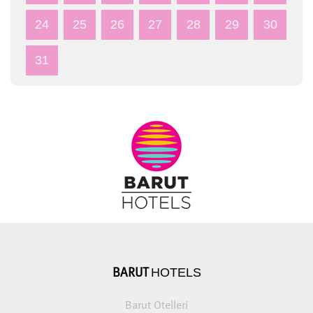
24
25
26
27
28
29
30
31
HOTELS
BARUT
Barut Otelleri