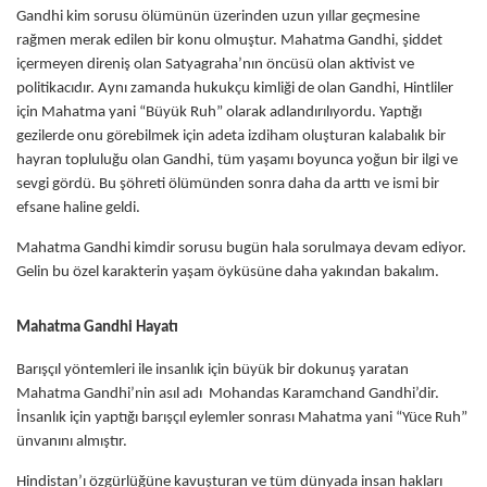
Gandhi kim sorusu ölümünün üzerinden uzun yıllar geçmesine
rağmen merak edilen bir konu olmuştur. Mahatma Gandhi, şiddet
içermeyen direniş olan Satyagraha’nın öncüsü olan aktivist ve
politikacıdır. Aynı zamanda hukukçu kimliği de olan Gandhi, Hintliler
için Mahatma yani “Büyük Ruh” olarak adlandırılıyordu. Yaptığı
gezilerde onu görebilmek için adeta izdiham oluşturan kalabalık bir
hayran topluluğu olan Gandhi, tüm yaşamı boyunca yoğun bir ilgi ve
sevgi gördü. Bu şöhreti ölümünden sonra daha da arttı ve ismi bir
efsane haline geldi.
Mahatma Gandhi kimdir sorusu bugün hala sorulmaya devam ediyor.
Gelin bu özel karakterin yaşam öyküsüne daha yakından bakalım.
Mahatma Gandhi Hayatı
Barışçıl yöntemleri ile insanlık için büyük bir dokunuş yaratan
Mahatma Gandhi’nin asıl adı Mohandas Karamchand Gandhi’dir.
İnsanlık için yaptığı barışçıl eylemler sonrası Mahatma yani “Yüce Ruh”
ünvanını almıştır.
Hindistan’ı özgürlüğüne kavuşturan ve tüm dünyada insan hakları