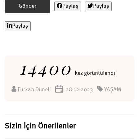
Gönder
Paylaş
Paylaş
Paylaş
14400
kez görüntülendi
Furkan Düneli
28-12-2023
YAŞAM
Sizin İçin Önerilenler