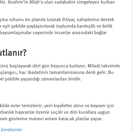
 Hz. İbrahim’in Allah’a olan sadakatini simgeleyen kurban
a ruhunu ön planda tutarak ihtiyaç sahiplerine destek
 eşit şekilde paylaştırılarak toplumda kardeşlik ve birlik
 ve bayramlaşmalar sayesinde insanlar arasındaki bağlar
tlanır?
 günü başlayarak dört gün boyunca kutlanır. Miladi takvimde
başlangıcı, hac ibadetinin tamamlanmasına denk gelir. Bu
 şekilde yaşandığı zamanlardan biridir.
e evler temizlenir, yeni kıyafetler alınır ve bayram için
rbanlık hayvanlar özenle seçilir ve dini kurallara uygun
bayram günlerine manevi anlam katacak planlar yapar.
 Gerekenler