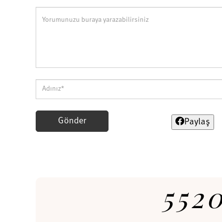
Gönder
Paylaş
552