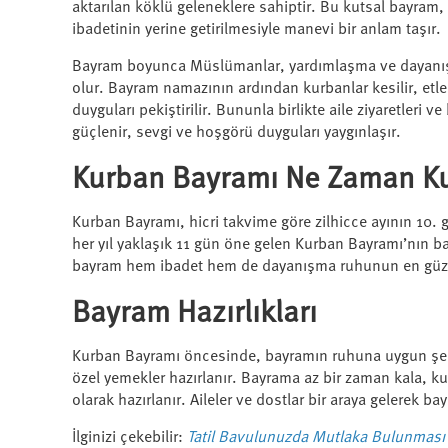
aktarılan köklü geleneklere sahiptir. Bu kutsal bayram,
ibadetinin yerine getirilmesiyle manevi bir anlam taşır.
Bayram boyunca Müslümanlar, yardımlaşma ve dayanışm
olur. Bayram namazının ardından kurbanlar kesilir, etler
duyguları pekiştirilir. Bununla birlikte aile ziyaretleri
güçlenir, sevgi ve hoşgörü duyguları yaygınlaşır.
Kurban Bayramı Ne Zaman Ku
Kurban Bayramı, hicri takvime göre zilhicce ayının 10.
her yıl yaklaşık 11 gün öne gelen Kurban Bayramı’nın 
bayram hem ibadet hem de dayanışma ruhunun en güzel
Bayram Hazırlıkları
Kurban Bayramı öncesinde, bayramın ruhuna uygun şekild
özel yemekler hazırlanır. Bayrama az bir zaman kala, ku
olarak hazırlanır. Aileler ve dostlar bir araya gelerek 
İlginizi çekebilir:
Tatil Bavulunuzda Mutlaka Bulunması