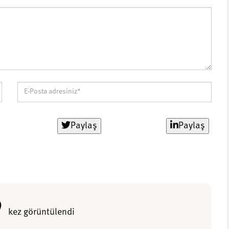
Paylaş
Paylaş
0
kez görüntülendi