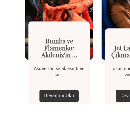
Rumba ve
Flamenko:
Jet L
Akdeniz'in ...
Çıkma 
Akdeniz'in sıcak esintileri
Uzun mes
sa...
za
Devamını Oku
Dev