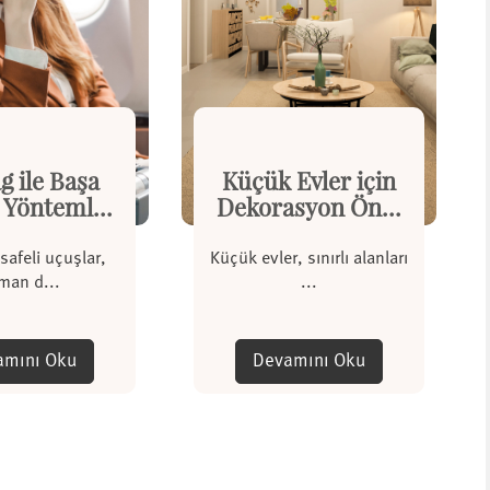
ag ile Başa
Küçük Evler için
Yönteml...
Dekorasyon Ön...
afeli uçuşlar,
Küçük evler, sınırlı alanları
man d...
...
amını Oku
Devamını Oku