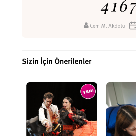
416
Cem M. Akdolu
Sizin İçin Önerilenler