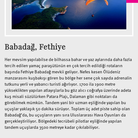
Babadağ, Fethiye
Her mevsim yapılabilse de bilhassa bahar ve yaz aylarında daha fazla
tercih edilen yamaç paraşütünün en çok tercih edildiği rotaların
başında Fethiye Babadağ mevkii geliyor. Nefes kesen Ölüdeniz
manzarasını kuşbakışı gören bu bölge her sene çok sayıda adrenalin
tutkunu yerli ve yabancı turisti ağırlıyor. 1700 ila 1900 metre
yükseklikten yapılan atlayışlarla bu göz alıcı coğrafya üzerinde adeta
kuş misali süzülürken Patara Plajı, Dalaman gibi noktaları da
görebilmek mümkün. Tandem yani bir uzman eşliğinde yapılan bu
uçuşlar yaklaşık 50 dakika sürüyor. Toplam üç adet piste sahip olan
Babadağ’da, bu uçuşların yanı sıra Uluslararası Hava Oyunları da
gerçekleştiriliyor. Bölgedeki tecrübeli pilotlar eşliğinde yapılan
tandem uçuşlarda 3500 metreye kadar çıkılabiliyor.