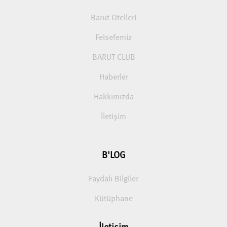
Barut Otelleri
Felsefemiz
BARUT CLUB
Haberler
Hakkımızda
İletişim
B'LOG
Faydalı Bilgiler
Kütüphane