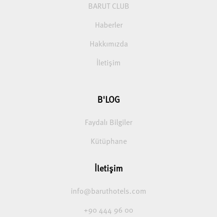
BARUT CLUB
Haberler
Hakkımızda
İletişim
B'LOG
Faydalı Bilgiler
Kütüphane
İletişim
info@baruthotels.com
+90 444 96 00