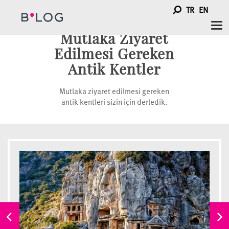
TR
EN
Tog
Mutlaka Ziyaret
nav
Edilmesi Gereken
Antik Kentler
Mutlaka ziyaret edilmesi gereken
antik kentleri sizin için derledik.